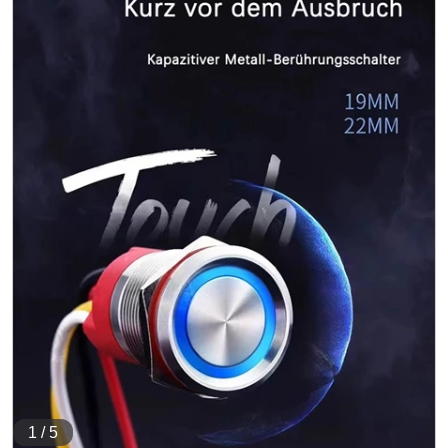
1
/
5